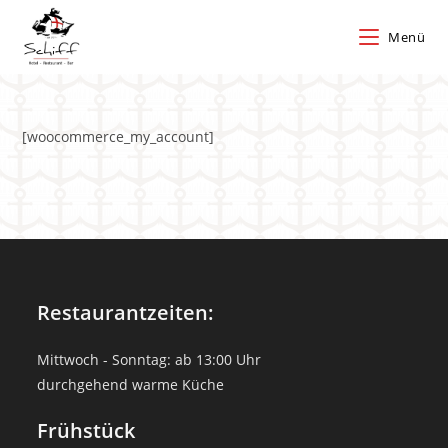
Zum
Inhalt
Menü
springen
[woocommerce_my_account]
Restaurantzeiten:
Mittwoch - Sonntag: ab 13:00 Uhr
durchgehend warme Küche
Frühstück