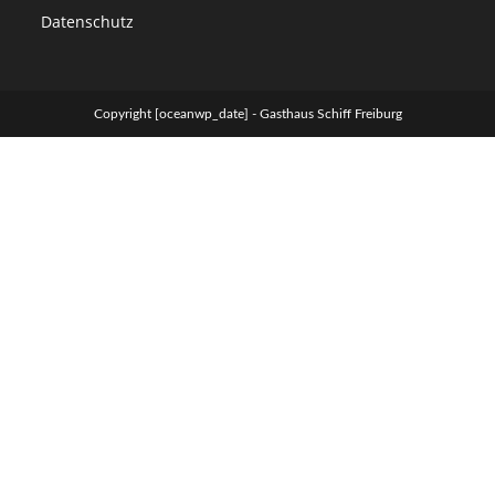
Datenschutz
Copyright [oceanwp_date] - Gasthaus Schiff Freiburg