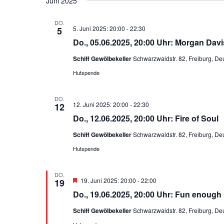
Juni 2025
DO.
5. Juni 2025: 20:00
-
22:30
5
Do., 05.06.2025, 20:00 Uhr: Morgan Davi
Schiff Gewölbekeller
Schwarzwaldstr. 82, Freiburg, De
Hutspende
DO.
12. Juni 2025: 20:00
-
22:30
12
Do., 12.06.2025, 20:00 Uhr: Fire of Soul
Schiff Gewölbekeller
Schwarzwaldstr. 82, Freiburg, De
Hutspende
DO.
H
19. Juni 2025: 20:00
-
22:00
19
e
Do., 19.06.2025, 20:00 Uhr: Fun enough
r
v
Schiff Gewölbekeller
Schwarzwaldstr. 82, Freiburg, De
o
r