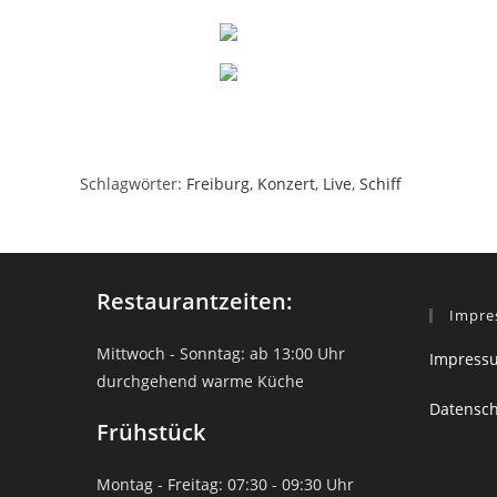
Schlagwörter
:
Freiburg
,
Konzert
,
Live
,
Schiff
Restaurantzeiten:
Impre
Mittwoch - Sonntag: ab 13:00 Uhr
Impress
durchgehend warme Küche
Datensc
Frühstück
Montag - Freitag: 07:30 - 09:30 Uhr