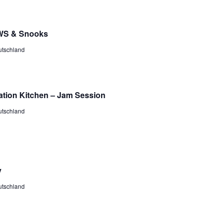
WS & Snooks
utschland
lation Kitchen – Jam Session
utschland
y
utschland