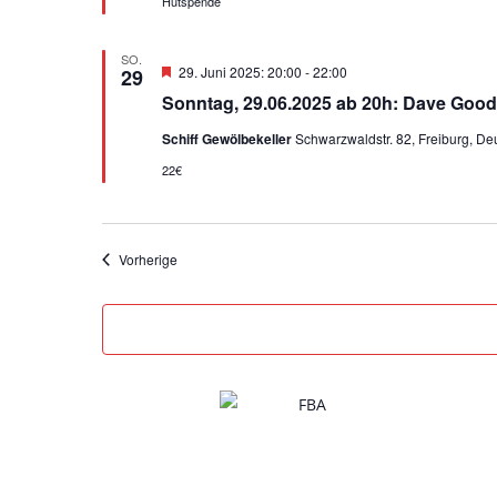
Hutspende
g
e
h
SO.
o
H
29. Juni 2025: 20:00
-
22:00
29
b
e
e
Sonntag, 29.06.2025 ab 20h: Dave Good
r
n
v
Schiff Gewölbekeller
Schwarzwaldstr. 82, Freiburg, De
o
r
22€
g
e
h
o
b
Veranstaltungen
Vorherige
e
n