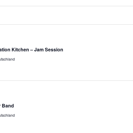
lation Kitchen – Jam Session
utschland
r Band
utschland