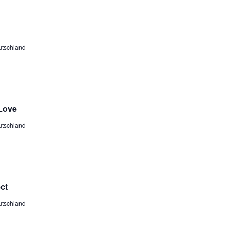
utschland
 Love
utschland
ct
utschland