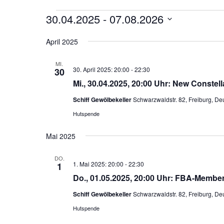
Veranstaltungen
30.04.2025
 - 
07.08.2026
D
April 2025
a
t
MI.
30. April 2025: 20:00
-
22:30
u
30
Mi., 30.04.2025, 20:00 Uhr: New Constel
m
w
Schiff Gewölbekeller
Schwarzwaldstr. 82, Freiburg, De
ä
Hutspende
h
l
Mai 2025
e
n
DO.
1. Mai 2025: 20:00
-
22:30
1
.
Do., 01.05.2025, 20:00 Uhr: FBA-Membe
Schiff Gewölbekeller
Schwarzwaldstr. 82, Freiburg, De
Hutspende