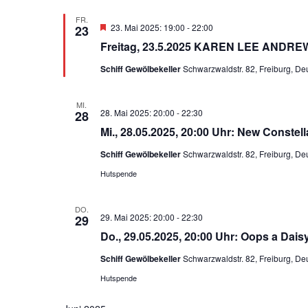
FR.
H
23. Mai 2025: 19:00
-
22:00
23
e
Freitag, 23.5.2025 KAREN LEE ANDRE
r
v
Schiff Gewölbekeller
Schwarzwaldstr. 82, Freiburg, De
o
r
g
e
MI.
28. Mai 2025: 20:00
-
22:30
28
h
o
Mi., 28.05.2025, 20:00 Uhr: New Constel
b
e
Schiff Gewölbekeller
Schwarzwaldstr. 82, Freiburg, De
n
Hutspende
DO.
29. Mai 2025: 20:00
-
22:30
29
Do., 29.05.2025, 20:00 Uhr: Oops a Dais
Schiff Gewölbekeller
Schwarzwaldstr. 82, Freiburg, De
Hutspende